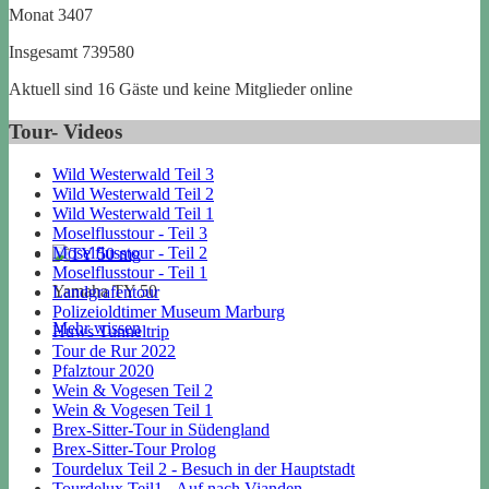
Monat
3407
Insgesamt
739580
Aktuell sind 16 Gäste und keine Mitglieder online
Tour- Videos
Wild Westerwald Teil 3
Wild Westerwald Teil 2
Wild Westerwald Teil 1
Moselflusstour - Teil 3
Moselflusstour - Teil 2
Moselflusstour - Teil 1
Yamaha TY 50
Landgrafentour
Polizeioldtimer Museum Marburg
Mehr wissen
Huws Tunneltrip
Tour de Rur 2022
Pfalztour 2020
Wein & Vogesen Teil 2
Wein & Vogesen Teil 1
Brex-Sitter-Tour in Südengland
Brex-Sitter-Tour Prolog
Tourdelux Teil 2 - Besuch in der Hauptstadt
Tourdelux Teil1 - Auf nach Vianden