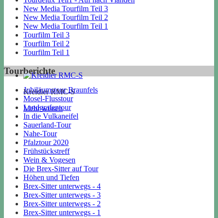
New Media Tourfilm Teil 3
New Media Tourfilm Teil 2
New Media Tourfilm Teil 1
Tourfilm Teil 3
Tourfilm Teil 2
Tourfilm Teil 1
Tourberichte
Jubiläumstour Braunfels
Kreidler RMC-S
Mosel-Flusstour
Landgrafentour
Mehr wissen
In die Vulkaneifel
Sauerland-Tour
Nahe-Tour
Pfalztour 2020
Frühstückstreff
Wein & Vogesen
Die Brex-Sitter auf Tour
Höhen und Tiefen
Brex-Sitter unterwegs - 4
Brex-Sitter unterwegs - 3
Brex-Sitter unterwegs - 2
Brex-Sitter unterwegs - 1