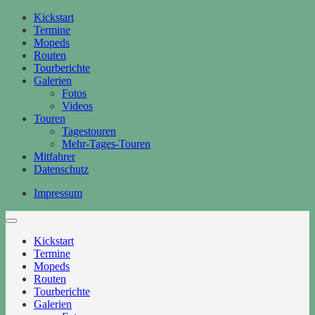
Kickstart
Termine
Mopeds
Routen
Tourberichte
Galerien
Fotos
Videos
Touren
Tagestouren
Mehr-Tages-Touren
Mitfahrer
Datenschutz
Impressum
Kickstart
Termine
Mopeds
Routen
Tourberichte
Galerien