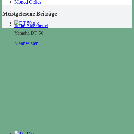
Moped Oldies
Meistgelesene Beiträge
In die Vulkaneifel
Yamaha DT 50
Mehr wissen